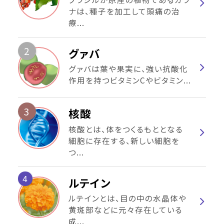
ナは、種子を加工して頭痛の治
療...
2
グァバ
グァバは葉や果実に、強い抗酸化
作用を持つビタミンCやビタミン...
3
核酸
核酸とは、体をつくるもととなる
細胞に存在する、新しい細胞を
つ...
4
ルテイン
ルテインとは、目の中の水晶体や
黄斑部などに元々存在している
成...