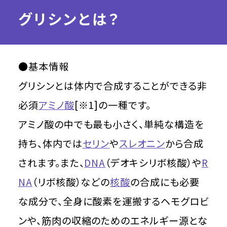
グリシンとは？
●基本情報
グリシンとは体内で合成することができる非
必須
アミノ酸
[※1]の一種です。
アミノ酸の中でも最も小さく、単純な構造を
持ち、体内では
セリン
や
スレオニン
から合成
されます。また、
DNA
（デオキシリボ核酸）や
R
NA
（リボ核酸）などの
核酸
の合成にも必要
な成分で、全身に酸素を運搬するヘモグロビ
ンや、筋肉の収縮のためのエネルギー源とな