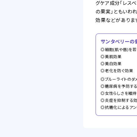
グケア成分「レスベ
の果実」ともいわ
効果などがありま
サンタベリーの
◎細胞(肌や唇)を
◎美肌効果
◎美白効果
◎老化を防ぐ効果
◎ブルーライトのダ
◎糖尿病を予防す
◎女性らしさを維持
◎炎症を抑制する
◎抗糖化によるアン