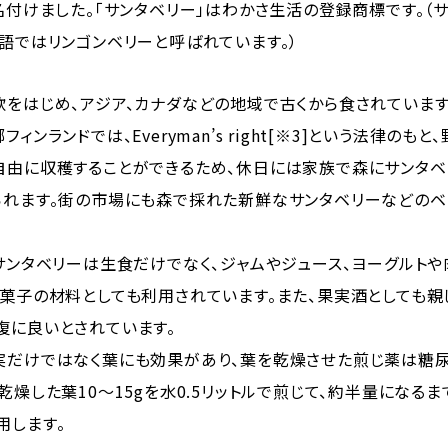
名付けました。「サンタベリー」はわかさ生活の登録商標です。（
語ではリンゴンベリーと呼ばれています。）
欧をはじめ、アジア、カナダなどの地域で古くから食されています
ィンランドでは、Everyman’s right[※3]という法律のも
自由に収穫することができるため、休日には家族で森にサンタ
られます。街の市場にも森で採れた新鮮なサンタベリーなどのベ
サンタベリーは生食だけでなく、ジャムやジュース、ヨーグルト
き菓子の材料としても利用されています。また、果実酒としても親
復に良いとされています。
実だけではなく葉にも効果があり、葉を乾燥させた煎じ薬は糖
乾燥した葉10～15gを水0.5リットルで煎じて、約半量になるま
用します。