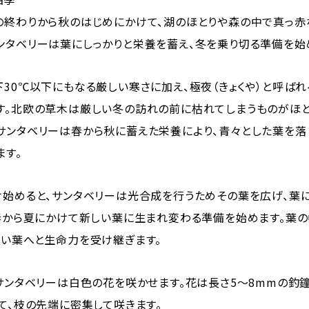
の終わりから秋のはじめにかけて、湖のほとりや森の中で真っ赤
ンタベリーは葉にしっかりと栄養を蓄え、冬を乗り切る準備を始
下30℃以下にもなる厳しい寒さに加え、極夜（きょくや）と呼ば
す。北欧の草木は厳しい冬の訪れの前に枯れてしまうものがほと
サンタベリーは春から秋に蓄えた栄養により、青々とした葉を落
ます。
け始めると、サンタベリーは光合成を行うためその葉を広げ、葉
、春から夏にかけて新しい葉に生まれ変わる準備を始めます。葉
しい葉へと生命力を受け継ぎます。
サンタベリーは白色の花を咲かせます。花は長さ5～8mmの釣
て、枝の先端に密集して咲きます。