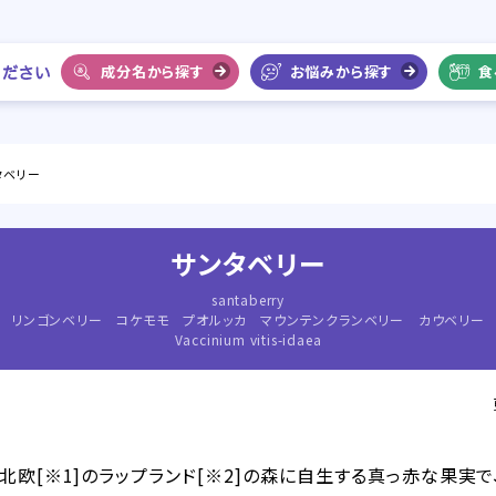
成分名から探す
お悩みから探す
食
タベリー
サンタベリー
santaberry
リンゴンベリー コケモモ プオルッカ マウンテンクランベリー カウベリー
Vaccinium vitis-idaea
北欧[※1]のラップランド[※2]の森に自生する真っ赤な果実