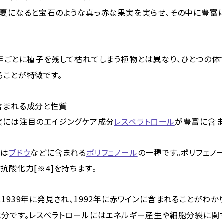
晩夏になると宝石のような真っ赤な果実を実らせ、その中に豊富
1年ごとに種子を残して枯れてしまう植物とは異なり、ひとつの
ることが特徴です。
含まれる成分と性質
実には注目のエイジングケア成分
レスベラトロール
が豊富に含ま
とは
ブドウ
などに含まれる
ポリフェノール
の一種です。ポリフェノ
抗酸化力[※4]を持ちます。
1939年に発見され、1992年に赤ワインに含まれることがわ
成分です。レスベラトロールにはエネルギー産生や細胞分裂に関