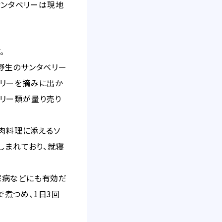
サンタベリーは現地
。
と、野生のサンタベリー
ベリーを摘みに出か
リー類が量り売り
や肉料理に添えるソ
しまれており、就寝
尿病などにも有効だ
で煮つめ、1日3回