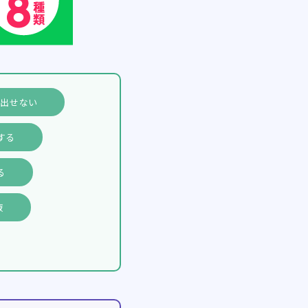
い出せない
する
る
液