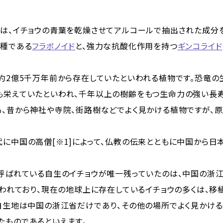
とは、イチョウの青葉を乾燥させてアルコールで抽出された成分
種である
フラボノイド
と、強力な抗酸化作用を持つ
ギンコライド
ら約2億5千万年前から存在していたといわれる植物です。恐竜の
も栄えていたといわれ、千年以上の樹齢をもつ生命力の強い長寿
も、昔から神社や寺院、街路樹などでよく見かける植物ですが、
代に中国の高僧[※1]によって、仏教の伝来とともに中国から日
呼ばれている自生のイチョウが唯一残っていたのは、中国の浙江省
いわれており、現在の地球上に存在しているイチョウの多くは、移
の自生地は中国の浙江省だけであり、その他の場所でよく見かける
たものであるといえます。