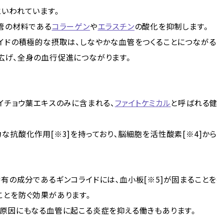
といわれています。
血管の材料である
コラーゲン
や
エラスチン
の酸化を抑制します。
ノイドの積極的な摂取は、しなやかな血管をつくることにつなが
広げ、全身の血行促進につながります。
イチョウ葉エキスのみに含まれる、
ファイトケミカル
と呼ばれる
な抗酸化作用[※3]を持っており、脳細胞を活性酸素[※4]か
有の成分であるギンコライドには、血小板[※5]が固まることを抑
ことを防ぐ効果があります。
の原因にもなる血管に起こる炎症を抑える働きもあります。