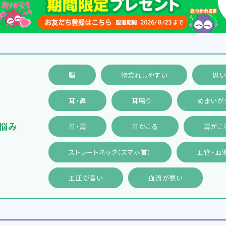
脳
物忘れしやすい
思
耳・鼻
耳鳴り
めまいが
悩み
首・肩
首がこる
肩がこ
ストレートネック（スマホ首）
血管・血
血圧が高い
血流が悪い