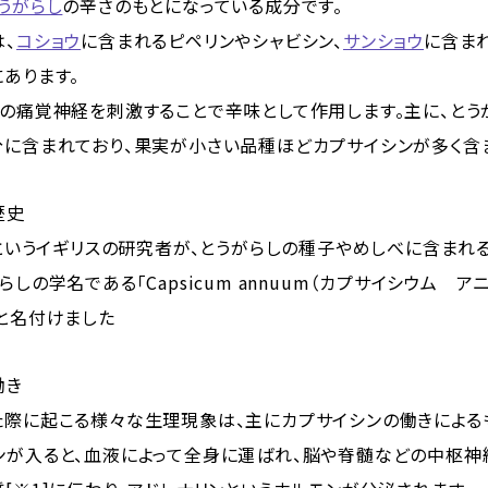
うがらし
の辛さのもとになっている成分です。
、
コショウ
に含まれるピペリンやシャビシン、
サンショウ
に含ま
あります。
舌の痛覚神経を刺激することで辛味として作用します。主に、とう
分に含まれており、果実が小さい品種ほどカプサイシンが多く含
歴史
ュというイギリスの研究者が、とうがらしの種子やめしべに含ま
しの学名である「Capsicum annuum（カプサイシウム ア
ンと名付けました
働き
た際に起こる様々な生理現象は、主にカプサイシンの働きによる
ンが入ると、血液によって全身に運ばれ、脳や脊髄などの中枢神