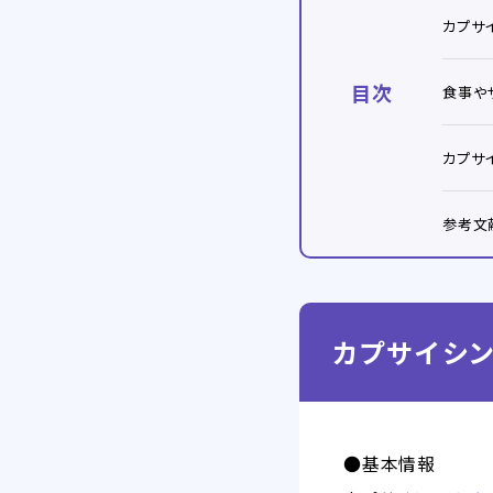
カプサ
目次
食事や
カプサ
参考文
カプサイシン
●基本情報