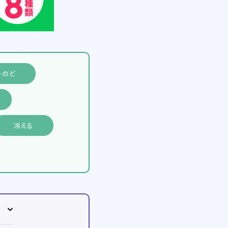
・のど
冷える