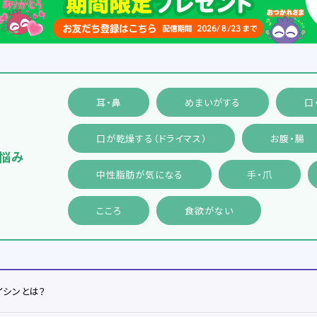
耳・鼻
めまいがする
口
口が乾燥する（ドライマス）
お腹・腸
悩み
中性脂肪が気になる
手・爪
こころ
食欲がない
イシンとは？