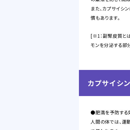
また、カプサイシ
慣もあります。
[※1：副腎皮質
モンを分泌する部分
カプサイシ
●肥満を予防する
人間の体では、運