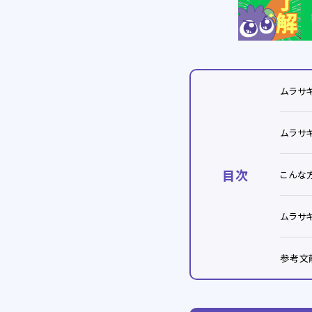
ムラサ
ムラサ
目次
こんな
ムラサ
参考文