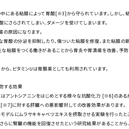
中にある粘膜によって胃酸[※3]から守られています。しかし、粘
酸にさらされてしまい、ダメージを受けてしまいます。
瘍の原因になります。
剰な胃酸の分泌を抑制したり、傷ついた粘膜を修復、また粘膜の新
夫な粘膜をつくる働きがあることから胃炎や胃潰瘍を改善、予防
から、ビタミンUは胃腸薬としても利用されています。
防する効果
はアントシアニンをはじめとする様々な抗酸化力 [※6]のあ
[※7]に対する肝臓への悪影響対しての改善効果があります。
トモデルにムラサキキャベツエキスを摂取させる実験を行ったと
、さらに腎臓の機能を回復させたという研究結果があることから