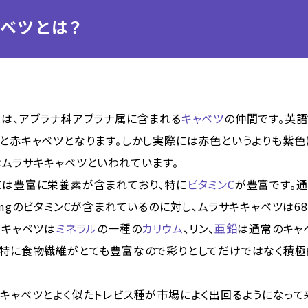
ベツとは？
とは、アブラナ科アブラナ属に含まれる
キャベツ
の仲間です。英語では
ると赤キャベツとなります。しかし実際には赤色というよりも紫色
はムラサキキャベツといわれています。
には豊富に栄養素が含まれており、特に
ビタミンC
が豊富です。
1mgのビタミンCが含まれているのに対し、ムラサキキャベツは6
キキャベツは
ミネラル
の一種の
カリウム
、リン、
亜鉛
は通常のキャベ
。特に食物繊維がとても豊富なので彩りとしてだけではなく積
キャベツとよく似たトレビス種が市場によく出回るようになって