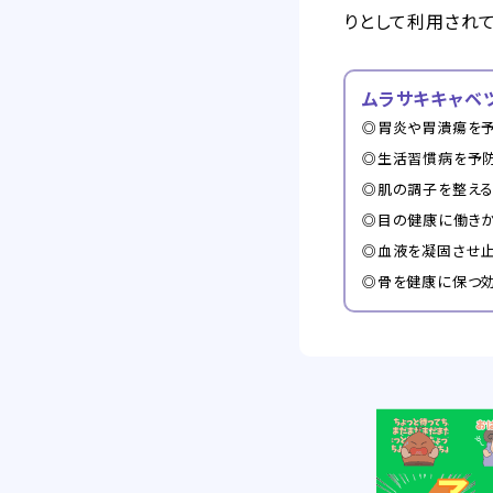
りとして利用されて
ムラサキキャベ
◎胃炎や胃潰瘍を
◎生活習慣病を予
◎肌の調子を整え
◎目の健康に働き
◎血液を凝固させ
◎骨を健康に保つ