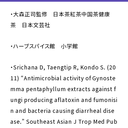
・大森正司監修 日本茶紅茶中国茶健康
茶 日本文芸社
・ハーブスパイス館 小学館
・Srichana D, Taengtip R, Kondo S. (20
11) “Antimicrobial activity of Gynoste
mma pentaphyllum extracts against f
ungi producing aflatoxin and fumonisi
n and bacteria causing diarrheal dise
ase.” Southeast Asian J Trop Med Pub