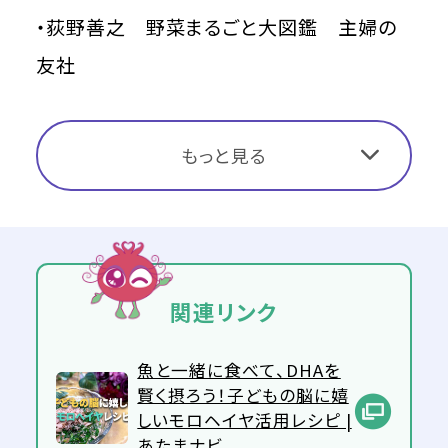
・荻野善之 野菜まるごと大図鑑 主婦の
友社
もっと見る
関連リンク
魚と一緒に食べて、DHAを
賢く摂ろう！子どもの脳に嬉
しいモロヘイヤ活用レシピ |
あたまナビ