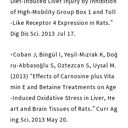
Diet-Induced Liver Injury by Inhibition
of High-Mobility Group Box 1 and Toll
-Like Receptor 4 Expression in Rats.”
Dig Dis Sci. 2013 Jul 17.
・Coban J, Bingül I, Yeşil-Mızrak K, Doğ
ru-Abbasoğlu S, Oztezcan S, Uysal M.
(2013) “Effects of Carnosine plus Vita
min E and Betaine Treatments on Age
-Induced Oxidative Stress in Liver, He
art and Brain Tissues of Rats.” Curr Ag
ing Sci. 2013 May 20.