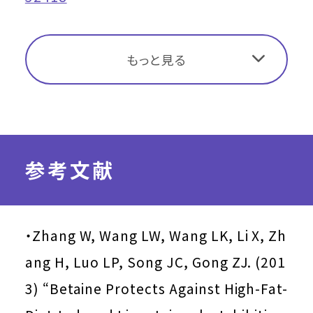
もっと見る
参考文献
・Zhang W, Wang LW, Wang LK, Li X, Zh
ang H, Luo LP, Song JC, Gong ZJ. (201
3) “Betaine Protects Against High-Fat-