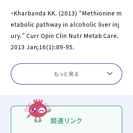
・Kharbanda KK. (2013) “Methionine m
etabolic pathway in alcoholic liver inj
ury.” Curr Opin Clin Nutr Metab Care.
2013 Jan;16(1):89-95.
もっと見る
関連リンク